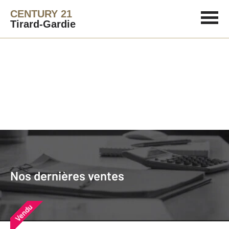
CENTURY 21
Tirard-Gardie
Agence immobilière
Vendre
Nos dernières ventes
Nos derniers biens vendus près de
Nos dernières ventes
chez vous
Vendu