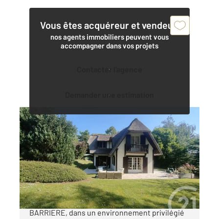
Vous êtes acquéreur et vendeur,
nos agents immobiliers peuvent vous
accompagner dans vos projets
Contacter l'agence
Demander une estimation
DEAUVILLE 14
2
195 m
, 7 pièces
Ref : 5049
Maison à vendre
1 850 000 €
Aux portes de DEAUVILLE, sur le golf
BARRIERE, dans un environnement privilégié