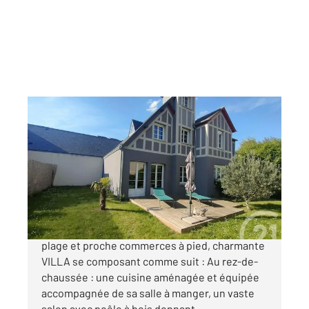
DEAUVILLE 14
2
133 m
, 6 pièces
Ref : 4848
Maison à vendre
895 000 €
DEAUVILLE CENTRE, à quelques pas de la
plage et proche commerces à pied, charmante
VILLA se composant comme suit : Au rez-de-
chaussée : une cuisine aménagée et équipée
accompagnée de sa salle à manger, un vaste
salon avec poêle à bois donnant ...