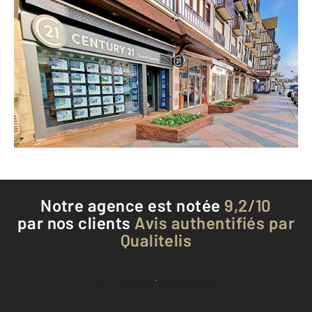
CENTURY 21 Tirard-Gardie
72 rue Désiré le Hoc
DEAUVILLE - 14800
Envoyer un message
Téléphoner à l'agence
Notre agence est notée
9,2/10
par nos clients
Avis authentifiés par
Qualitelis
Voir tous les avis clients