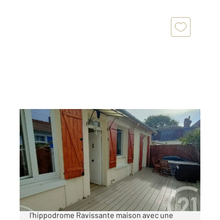
DEAUVILLE 14
2
25 m
, 3 pièces
Ref : 5297
Maison à vendre
330 000 €
A Deauville, Boulevard Mauger à coté de
l'hippodrome Ravissante maison avec une