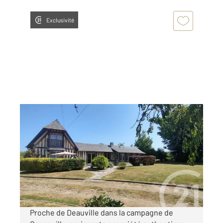
Exclusivité
DEAUVILLE 14
2
83 m
, 4 pièces
Ref : 5271
Maison à vendre
599 000 €
Visiter le site dédié
Proche de Deauville dans la campagne de