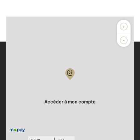
+
-
Parlons de vous, parlons biens
Votre compte :
Accéder à mon compte
500 m