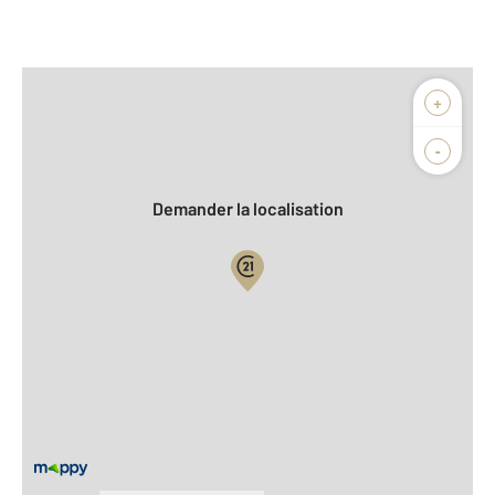
Afficher sur la carte :
+
Agence
Biens vendus
-
Demander la localisation
Vue globale
2
Surface totale : 49,7 m
2
Surface habitable : 36,9 m
Type d'appartement : F2
ème
Étage : 3
Nombre de pièces : 2
[Voir le détail]
Type de construction : Colombages