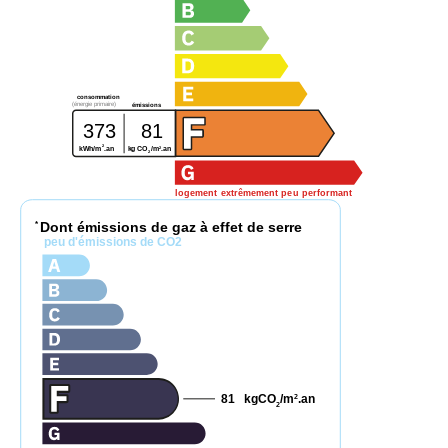
consommation
(énergie primaire)
émissions
373
81
2
2
kWh/m
.an
kg CO
/m
.an
2
logement extrêmement peu performant
Dont émissions de gaz à effet de serre
*
peu d'émissions de CO2
81
kgCO
/m
.an
2
2