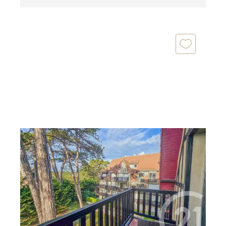
DEAUVILLE 14
2
37,61 m
, 2 pièces
Ref : 5202
Appartement F2 à vendre
270 000 €
DEAUVILLE Secteur rue des Villas, à deux pas