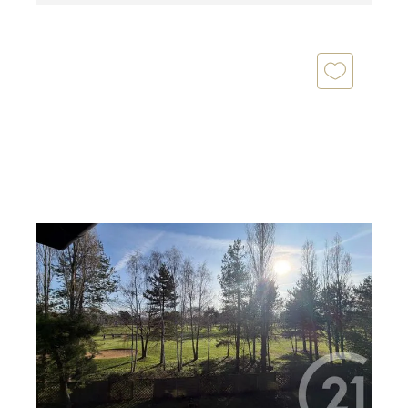
DEAUVILLE 14
2
26,70 m
, 2 pièces
Ref : 5427
Appartement F2 à vendre
155 000 €
A Deauville, résidence du golf Bel