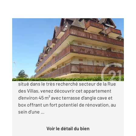
DEAUVILLE 14
2
44,87 m
, 2 pièces
Ref : 5254
Appartement F2 à vendre
349 000 €
*** CENTURY 21 DEAUVILLE *** Idéalement
situé dans le très recherché secteur de la Rue
des Villas, venez découvrir cet appartement
d'environ 45 m² avec terrasse d'angle cave et
box offrant un fort potentiel de rénovation, au
sein d'une ...
Voir le détail du bien