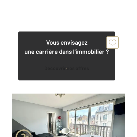
Vous envisagez
une carrière dans l'immobilier ?
Découvrir nos offres
DEAUVILLE 14
2
29,86 m
, 2 pièces
Ref : 5569
Appartement F2 à vendre
229 000 €