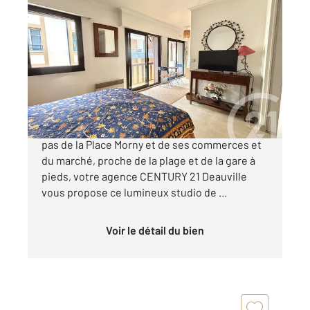
DEAUVILLE 14
2
24,40 m
, 1 pièce
Ref : 5557
Appartement F1 à vendre
173 500 €
Idéalement situé, en hyper centre, à quelques
pas de la Place Morny et de ses commerces et
du marché, proche de la plage et de la gare à
pieds, votre agence CENTURY 21 Deauville
vous propose ce lumineux studio de ...
Voir le détail du bien