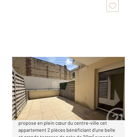
DEAUVILLE 14
2
43,48 m
, 2 pièces
Ref : 5570
Appartement F2 à vendre
410 000 €
Votre agence CENTURY 21 DEAUVILLE vous
propose en plein cœur du centre-ville cet
appartement 2 pièces bénéficiant d'une belle
et grande terrasse de près de 20m² exposée