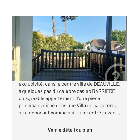
DEAUVILLE 14
2
19,25 m
, 1 pièce
Ref : 5590
Appartement Studio à vendre
149 000 €
CENTURY 21 DEAUVILLE vous propose, en
exclusivité, dans le centre ville de DEAUVILLE,
à quelques pas du célèbre casino BARRIERE,
un agréable appartement d'une pièce
principale, niché dans une Villa de caractère,
se composant comme suit : une entrée avec ...
Voir le détail du bien