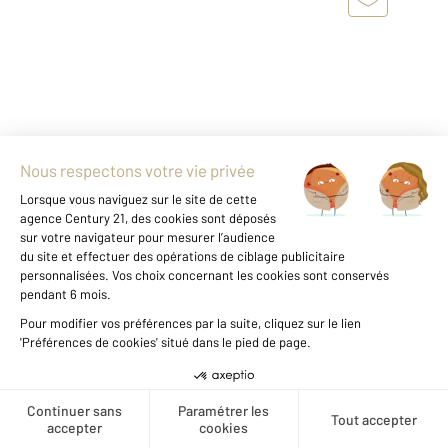
DEAUVILLE 14
2
51,55 m
, 3 pièces
Ref : 5489
Appartement F3 à vendre
388 500 €
Votre agence CENTURY 21 vous présente ce
magnifique appartement 3 pièces sis La
Marina. Offrant une exposition Sud/Est, avec
une vue sur le casino, hôtel Royal Barrière et la
Créer une alerte