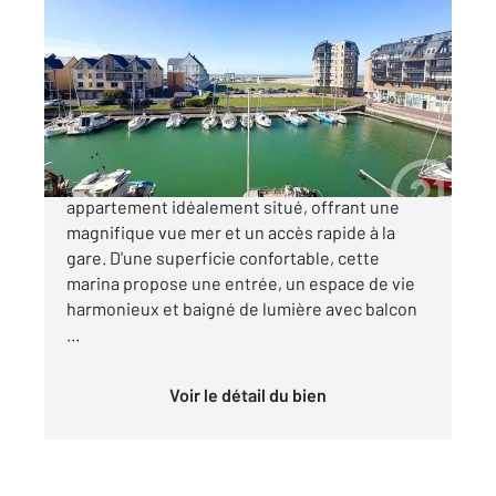
2
53,24 m
, 3 pièces
Ref : 5520
Appartement F3 à vendre
374 000 €
Laissez-vous séduire par ce charmant
appartement idéalement situé, offrant une
magnifique vue mer et un accès rapide à la
gare. D'une superficie confortable, cette
marina propose une entrée, un espace de vie
harmonieux et baigné de lumière avec balcon
...
Voir le détail du bien