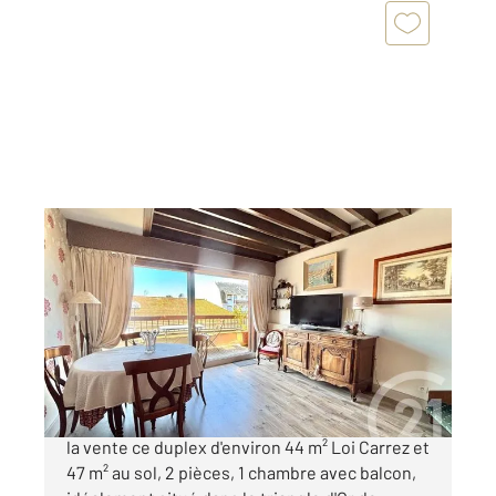
DEAUVILLE 14
2
44,35 m
, 2 pièces
Ref : 5596
Appartement F2 à vendre
330 000 €
*** CENTURY 21 DEAUVILLE *** Vous propose à
la vente ce duplex d'environ 44 m² Loi Carrez et
47 m² au sol, 2 pièces, 1 chambre avec balcon,