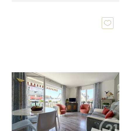
DEAUVILLE 14
2
60,21 m
, 3 pièces
Ref : 5479
Appartement F3 à vendre
495 000 €
Votre agence CENTURY 21 DEAUVILLE vous