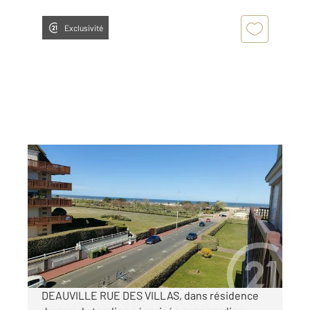
Exclusivité
DEAUVILLE 14
2
91,81 m
, 4 pièces
Ref : 5518
Appartement F4 à vendre
960 000 €
Visiter le site dédié
DEAUVILLE RUE DES VILLAS, dans résidence