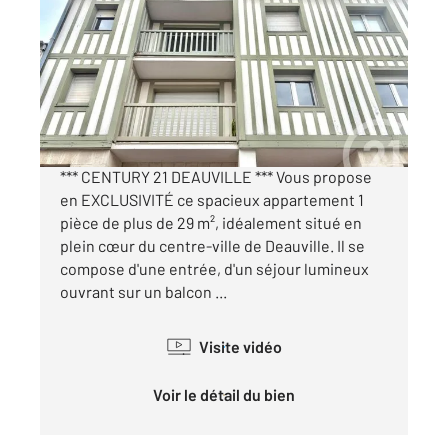
2
29,57 m
, 1 pièce
Ref : 5524
Appartement Studio à vendre
185 000 €
Visiter le site dédié
*** CENTURY 21 DEAUVILLE *** Vous propose
en EXCLUSIVITÉ ce spacieux appartement 1
pièce de plus de 29 m², idéalement situé en
plein cœur du centre-ville de Deauville. Il se
compose d'une entrée, d'un séjour lumineux
ouvrant sur un balcon ...
Visite vidéo
Voir le détail du bien