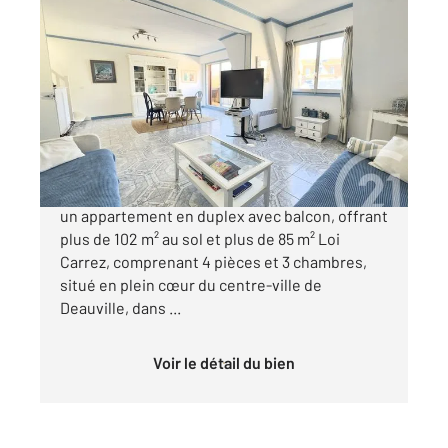
DEAUVILLE 14
2
85 m
, 4 pièces
Ref : 5078
Appartement Duplex à vendre
650 000 €
*** CENTURY 21 DEAUVILLE *** Vous propose
un appartement en duplex avec balcon, offrant
plus de 102 m² au sol et plus de 85 m² Loi
Carrez, comprenant 4 pièces et 3 chambres,
situé en plein cœur du centre-ville de
Deauville, dans ...
Voir le détail du bien