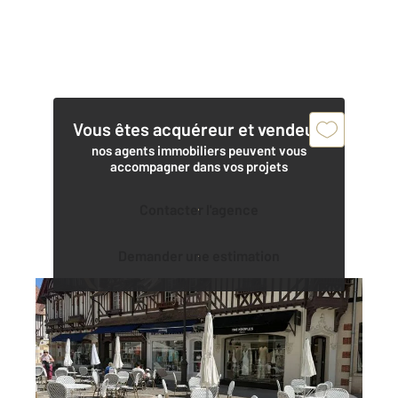
Vous êtes acquéreur et vendeur,
nos agents immobiliers peuvent vous
accompagner dans vos projets
Contacter l'agence
Demander une estimation
DEAUVILLE 14
2
52,16 m
, 3 pièces
Ref : 5494
Appartement F3 à vendre
450 000 €