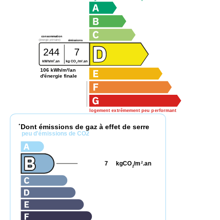
consommation
(énergie primaire)
émissions
244
7
2
2
kWh/m
.an
kg CO
/m
.an
2
106 kWh/m²/an
d'énergie finale
logement extrêmement peu performant
Dont émissions de gaz à effet de serre
*
peu d'émissions de CO2
7
kgCO
/m
.an
2
2