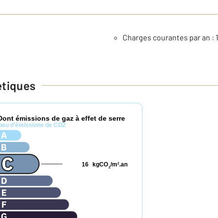
Charges courantes par an : 
étiques
Dont émissions de gaz à effet de serre
peu d'émissions de CO2
16
kgCO
/m
.an
2
2