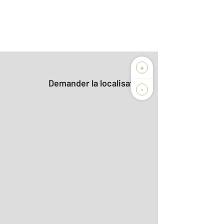
+
Demander la localisation
-
2
aditionnelle