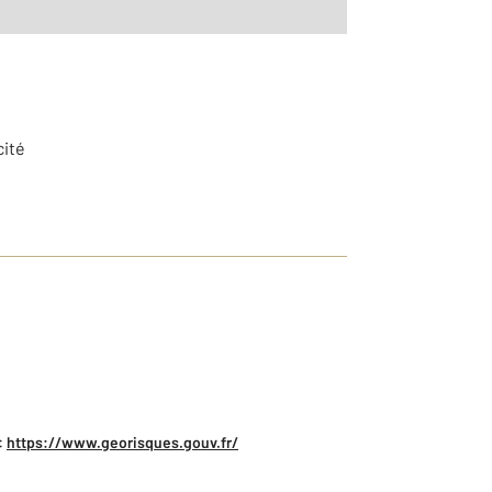
cité
:
https://www.georisques.gouv.fr/