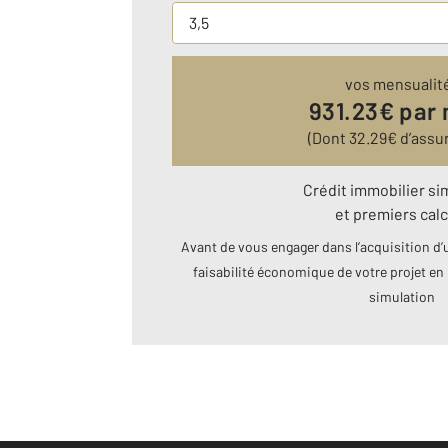
vos mensualit
931.23
€ par
(Dont
32.29
€ d’assu
Crédit immobilier si
et premiers calc
Avant de vous engager dans l’acquisition d’u
faisabilité économique de votre projet en 
simulation