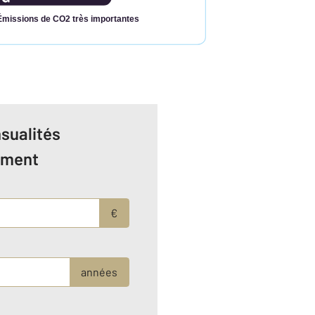
Émissions de CO2 très importantes
sualités
ement
€
années