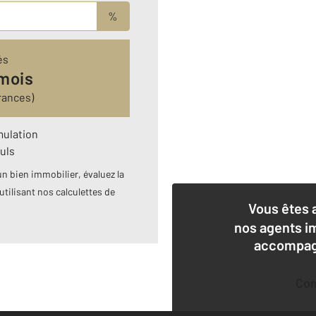
%
és
 mois
rances)
mulation
uls
n bien immobilier, évaluez la
utilisant nos calculettes de
Vous êtes 
nos agents i
accompagn
Co