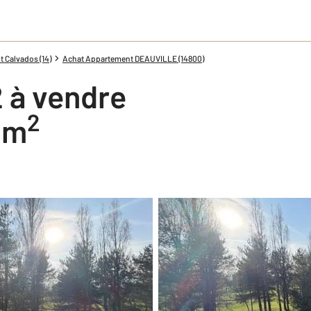
 Calvados (14)
Achat Appartement DEAUVILLE (14800)
 à vendre
2
0 m