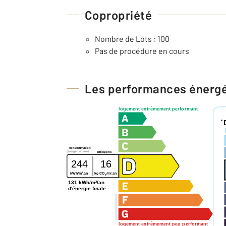
Copropriété
Nombre de Lots : 100
Pas de procédure en cours
Les performances énerg
logement extrêmement performant
*
consommation
(énergie primaire)
émissions
244
16
2
2
kWh/m
.an
kg CO
/m
.an
2
131 kWh/m²/an
d'énergie finale
logement extrêmement peu performant