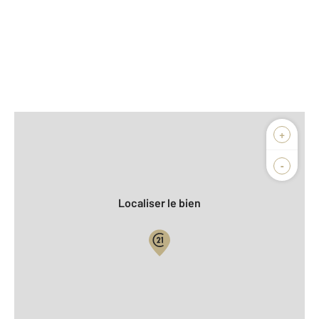
Afficher sur la carte :
+
Agence
Biens vendus
-
Localiser le bien
Vue globale
2
Surface totale : 68,6 m
2
Surface habitable : 68,6 m