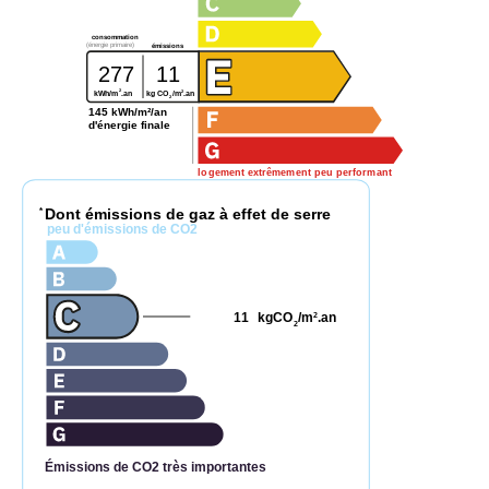
consommation
(énergie primaire)
émissions
277
11
2
2
kg CO
/m
.an
kWh/m
.an
2
145 kWh/m²/an
d'énergie finale
logement extrêmement peu performant
Dont émissions de gaz à effet de serre
*
peu d'émissions de CO2
11
kgCO
/m
.an
2
2
Émissions de CO2 très importantes