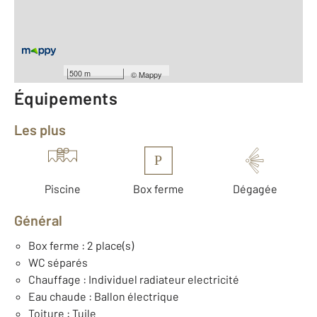
Type d'appartement : F3
er
Étage : 1
Type de construction : Traditionnelle
Année construction : 1978
500 m
©
Mappy
Équipements
Les plus
P
Piscine
Box ferme
Dégagée
Général
Box ferme : 2 place(s)
WC séparés
Chauffage : Individuel radiateur electricité
Eau chaude : Ballon électrique
Toiture : Tuile